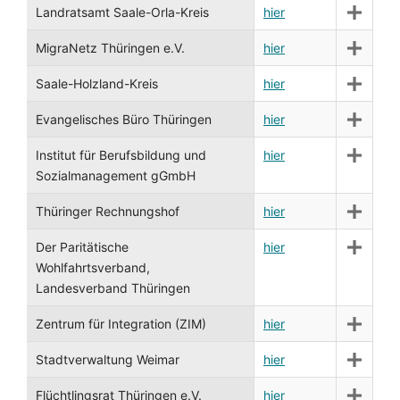
Landratsamt Saale-Orla-Kreis
hier
MigraNetz Thüringen e.V.
hier
Saale-Holzland-Kreis
hier
Evangelisches Büro Thüringen
hier
Institut für Berufsbildung und
hier
Sozialmanagement gGmbH
Thüringer Rechnungshof
hier
Der Paritätische
hier
Wohlfahrtsverband,
Landesverband Thüringen
Zentrum für Integration (ZIM)
hier
Stadtverwaltung Weimar
hier
Flüchtlingsrat Thüringen e.V.
hier