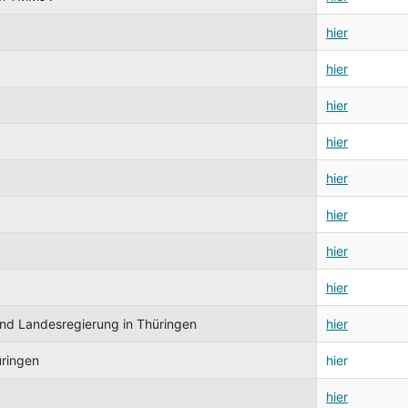
hier
hier
hier
hier
hier
hier
hier
hier
und Landesregierung in Thüringen
hier
üringen
hier
hier