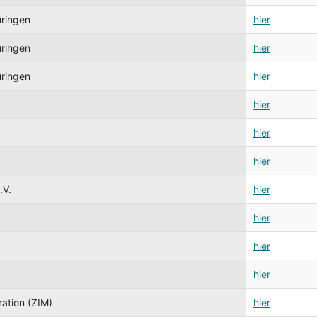
üringen
hier
üringen
hier
üringen
hier
hier
hier
hier
.V.
hier
hier
hier
hier
ration (ZIM)
hier