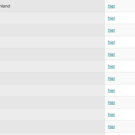
hland
hier
hier
hier
hier
hier
hier
hier
hier
hier
hier
hier