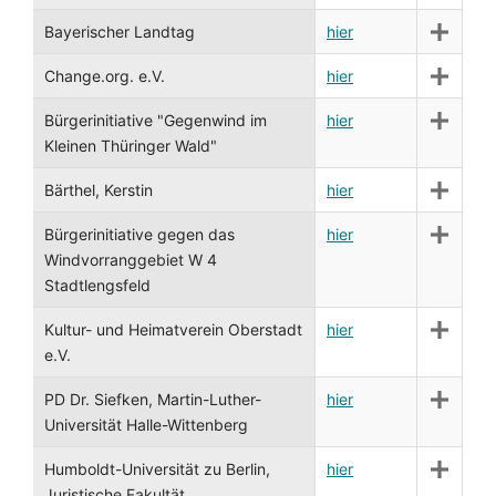
Bayerischer Landtag
hier
Change.org. e.V.
hier
Bürgerinitiative "Gegenwind im
hier
Kleinen Thüringer Wald"
Bärthel, Kerstin
hier
Bürgerinitiative gegen das
hier
Windvorranggebiet W 4
Stadtlengsfeld
Kultur- und Heimatverein Oberstadt
hier
e.V.
PD Dr. Siefken, Martin-Luther-
hier
Universität Halle-Wittenberg
Humboldt-Universität zu Berlin,
hier
Juristische Fakultät