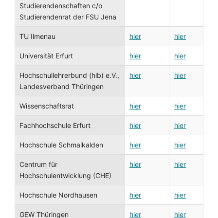
Studierendenschaften c/o
Studierendenrat der FSU Jena
TU Ilmenau
hier
hier
Universität Erfurt
hier
hier
Hochschullehrerbund (hlb) e.V.,
hier
hier
Landesverband Thüringen
Wissenschaftsrat
hier
hier
Fachhochschule Erfurt
hier
hier
Hochschule Schmalkalden
hier
hier
Centrum für
hier
hier
Hochschulentwicklung (CHE)
Hochschule Nordhausen
hier
hier
GEW Thüringen
hier
hier