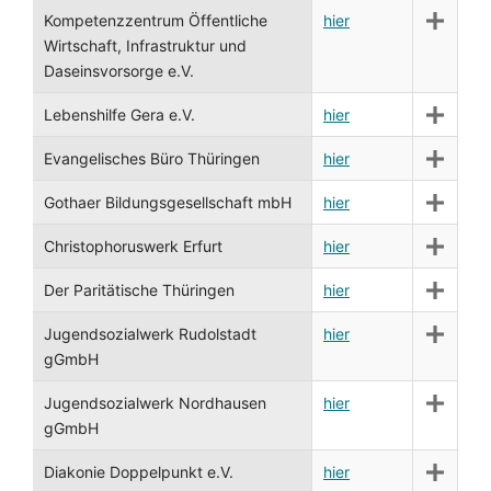
Kompetenzzentrum Öffentliche
hier
Wirtschaft, Infrastruktur und
Daseinsvorsorge e.V.
Lebenshilfe Gera e.V.
hier
Evangelisches Büro Thüringen
hier
Gothaer Bildungsgesellschaft mbH
hier
Christophoruswerk Erfurt
hier
Der Paritätische Thüringen
hier
Jugendsozialwerk Rudolstadt
hier
gGmbH
Jugendsozialwerk Nordhausen
hier
gGmbH
Diakonie Doppelpunkt e.V.
hier