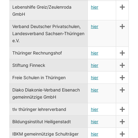
Lebenshilfe Greiz/Zeulenroda
hier
GmbH
Verband Deutscher Privatschulen,
hier
Landesverband Sachsen-Thüringen
e.V.
Thüringer Rechnungshof
hier
Stiftung Finneck
hier
Freie Schulen in Thüringen
hier
Diako Diakonie-Verband Eisenach
hier
gemeinnützige GmbH
tlv thüringer lehrerverband
hier
Bildungsinstitut Heiligenstadt
hier
IBKM gemeinnützige Schulträger
hier