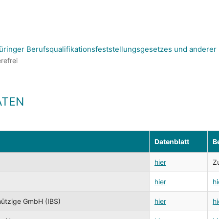
inger Berufsqualifikationsfeststellungsgesetzes und anderer b
refrei
ATEN
Datenblatt
B
hier
Z
hier
hi
nützige GmbH (IBS)
hier
hi