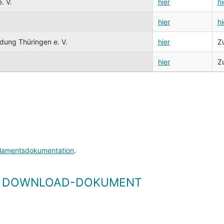
. V.
hier
hi
hier
hi
dung Thüringen e. V.
hier
Z
hier
Z
lamentsdokumentation
.
LS DOWNLOAD-DOKUMENT