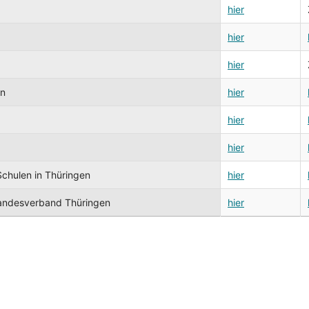
hier
hier
hier
en
hier
hier
hier
Schulen in Thüringen
hier
Landesverband Thüringen
hier