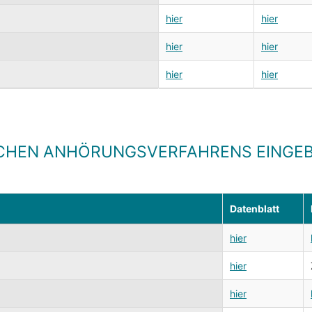
hier
hier
hier
hier
hier
hier
CHEN ANHÖRUNGSVERFAHRENS EINGEB
Datenblatt
hier
hier
hier