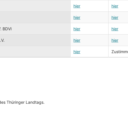
hier
hier
hier
hier
V. BDVI
hier
hier
.V.
hier
hier
hier
Zustimmu
es Thüringer Landtags.