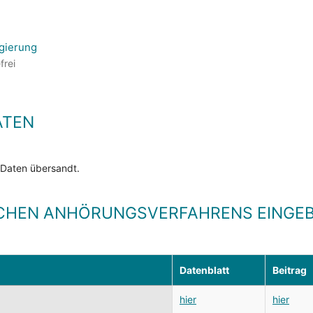
gierung
frei
ATEN
 Daten übersandt.
CHEN ANHÖRUNGSVERFAHRENS EINGEB
Datenblatt
Beitrag
hier
hier