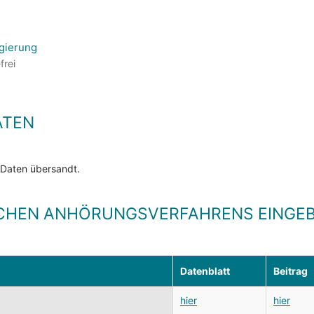
gierung
frei
ATEN
 Daten übersandt.
CHEN ANHÖRUNGSVERFAHRENS EINGEB
Datenblatt
Beitrag
hier
hier