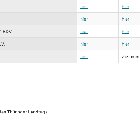
hier
hier
hier
hier
V. BDVI
hier
hier
.V.
hier
hier
hier
Zustimmu
es Thüringer Landtags.