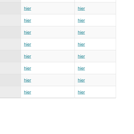
hier
hier
hier
hier
hier
hier
hier
hier
hier
hier
hier
hier
hier
hier
hier
hier