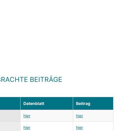
RACHTE BEITRÄGE
Datenblatt
Beitrag
hier
hier
hier
hier