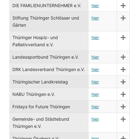
DIE FAMILIENUNTERNEHMER e.V.
hier
Stiftung Thüringer Schlösser und
hier
Gärten
Thüringer Hospiz- und
hier
Palliativverband e.V.
Landessportbund Thüringen e.V.
hier
DRK Landesverband Thüringen e.V.
hier
Thüringischer Landkreistag
hier
NABU Thüringen e.V.
hier
Fridays for Future Thüringen
hier
Gemeinde- und Städtebund
hier
Thüringen e.V.
Thüringer Ökoherz e.V.
hier