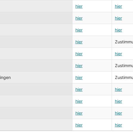
hier
hier
hier
hier
hier
hier
hier
Zustimmun
hier
hier
hier
Zustimmun
ringen
hier
Zustimmun
hier
hier
hier
hier
hier
hier
hier
hier