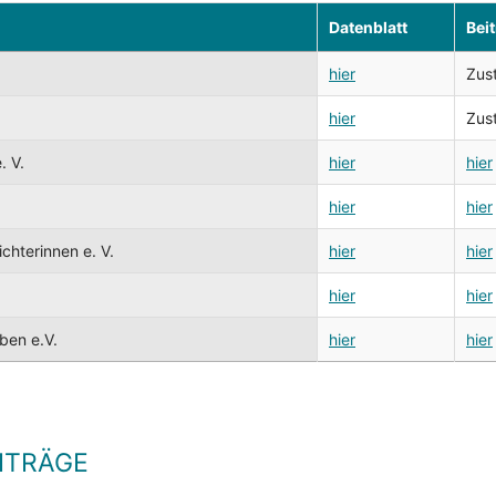
Datenblatt
Bei
hier
Zust
hier
Zust
. V.
hier
hier
hier
hier
chterinnen e. V.
hier
hier
hier
hier
ben e.V.
hier
hier
EITRÄGE