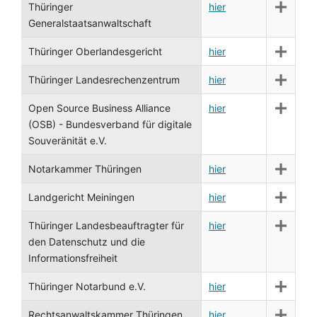
Thüringer
hier
Generalstaatsanwaltschaft
Thüringer Oberlandesgericht
hier
Thüringer Landesrechenzentrum
hier
Open Source Business Alliance
hier
(OSB) - Bundesverband für digitale
Souveränität e.V.
Notarkammer Thüringen
hier
Landgericht Meiningen
hier
Thüringer Landesbeauftragter für
hier
den Datenschutz und die
Informationsfreiheit
Thüringer Notarbund e.V.
hier
Rechtsanwaltskammer Thüringen
hier