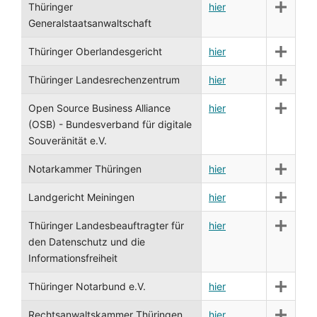
Thüringer
hier
Generalstaatsanwaltschaft
Thüringer Oberlandesgericht
hier
Thüringer Landesrechenzentrum
hier
Open Source Business Alliance
hier
(OSB) - Bundesverband für digitale
Souveränität e.V.
Notarkammer Thüringen
hier
Landgericht Meiningen
hier
Thüringer Landesbeauftragter für
hier
den Datenschutz und die
Informationsfreiheit
Thüringer Notarbund e.V.
hier
Rechtsanwaltskammer Thüringen
hier