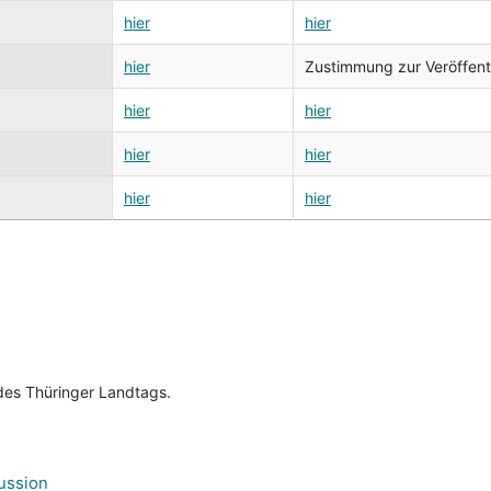
hier
hier
hier
Zustimmung zur Veröffentli
hier
hier
hier
hier
hier
hier
es Thüringer Landtags.
ussion