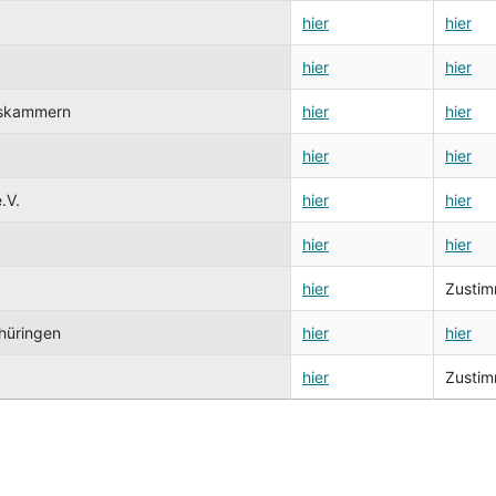
hier
hier
hier
hier
elskammern
hier
hier
hier
hier
.V.
hier
hier
hier
hier
hier
Zustimm
hüringen
hier
hier
hier
Zustimm