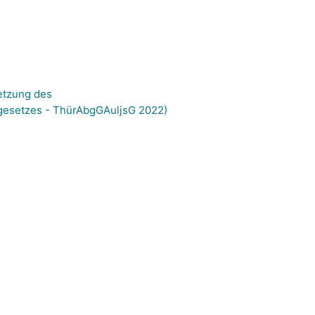
etzung des
esetzes - ThürAbgGAuljsG 2022)