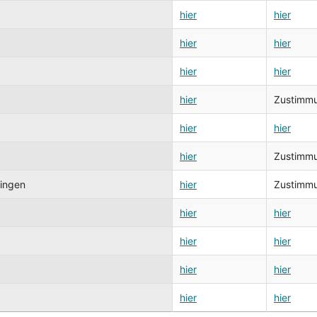
hier
hier
hier
hier
hier
hier
hier
Zustimmun
hier
hier
hier
Zustimmun
ringen
hier
Zustimmun
hier
hier
hier
hier
hier
hier
hier
hier