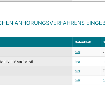
CHEN ANHÖRUNGSVERFAHRENS EINGEB
Datenblatt
B
hier
Z
 Informationsfreiheit
hier
h
hier
Z
hier
h