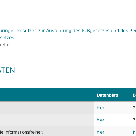
üringer Gesetzes zur Ausführung des Paßgesetzes und des Pe
setzes
refrei
ATEN
Datenblatt
B
hier
Z
hier
Z
 Informationsfreiheit
hier
h