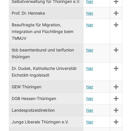
Selbstverwaltung für Thüringen e.V.
hier
Prof. Dr. Henneke
hier
Beauftragte für Migration,
hier
Integration und Flüchtlinge beim
TMMJV
tbb beamtenbund und tarifunion
hier
thüringen
Dr. Dudek, Katholische Universität
hier
Eichstätt-Ingolstadt
GEW Thüringen
hier
DGB Hessen-Thüringen
hier
Landespolizeidirektion
hier
Junge Liberale Thüringen e.V.
hier