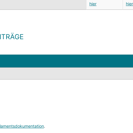
hier
hier
EITRÄGE
lamentsdokumentation
.