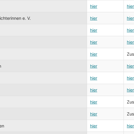
hier
hier
chterinnen e. V.
hier
hier
hier
hier
hier
hier
hier
Zus
n
hier
hier
hier
hier
hier
hier
hier
Zus
hier
Zus
en
hier
hier